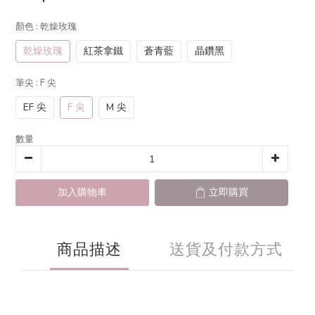
顏色
: 乾燥玫瑰
乾燥玫瑰
紅茶拿鐵
蒼青藍
晶鑽黑
筆尖
: F 尖
EF 尖
F 尖
M 尖
數量
加入購物車
立即購買
商品描述
送貨及付款方式