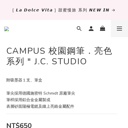
[ 𝙇𝙖 𝘿𝙤𝙡𝙘𝙚 𝙑𝙞𝙩𝙖 ] 甜蜜慢旅 系列 𝙉𝙀𝙒 𝙄𝙉 →
✨萬用手冊新尺寸進駐 .ᐟ.ᐟ  ꒰ 𝐌𝐈𝐍𝐈𝟔 這裡挑 ➜ ꒱
獨立文具店 X iMAT 聯名印章墊 ୨୧💝滿額送蛇年限定切
割墊
CAMPUS 校園鋼筆．亮色
✨萬用手冊新尺寸進駐 .ᐟ.ᐟ  ꒰ 𝐌𝐈𝐍𝐈𝟔 這裡挑 ➜ ꒱
系列 " J.C. STUDIO
附吸墨器１支、筆盒
筆尖採用德國施密特 Schmidt 原廠筆尖
筆桿採用鋁合金金屬製成
表層砂面陽極電鍍及鑲上亮鉻金屬配件
NT$650