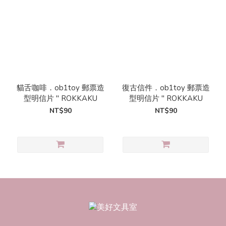
貓舌咖啡．ob1toy 郵票造
復古信件．ob1toy 郵票造
型明信片 " ROKKAKU
型明信片 " ROKKAKU
NT$90
NT$90