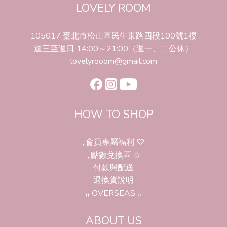
LOVELY ROOM
105017 臺北市松山區民生東路四段100號1樓
週三至週日 14:00～21:00（週一、二公休）
lovelyrooom@gmail.com
HOW TO SHOP
,,會員專屬福利 ♡
,,點數兌換區 ✩
付款與配送
退換貨說明
₍₍ OVERSEAS ₎₎
ABOUT US