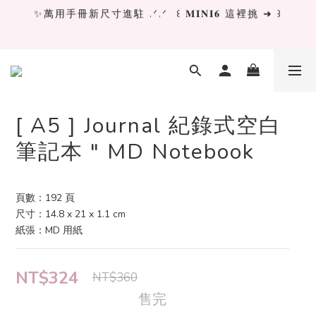
✨萬用手冊新尺寸進駐 .ᐟ.ᐟ  ꒰ 𝐌𝐈𝐍𝐈𝟔 這裡挑 ➜ ꒱
✨萬用手冊新尺寸進駐 .ᐟ.ᐟ  ꒰ 𝐌𝐈𝐍𝐈𝟔 這裡挑 ➜ ꒱
[ 𝙇𝙖 𝘿𝙤𝙡𝙘𝙚 𝙑𝙞𝙩𝙖 ] 甜蜜慢旅 系列 𝙉𝙀𝙒 𝙄𝙉 →
獨立文具店 X iMAT 聯名印章墊 ୨୧💝滿額送蛇年限定切
割墊
[ A5 ] Journal 紀錄式空白
筆記本 " MD Notebook
✨萬用手冊新尺寸進駐 .ᐟ.ᐟ  ꒰ 𝐌𝐈𝐍𝐈𝟔 這裡挑 ➜ ꒱
頁數：192 頁
尺寸：14.8 x 21 x 1.1 cm
紙張：MD 用紙
NT$324
NT$360
售完