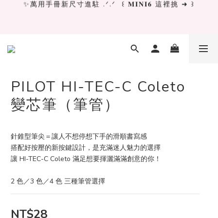
✨萬用手冊新尺寸進駐 .ᐟ.ᐟ  ꒰ 𝐌𝐈𝐍𝐈𝟔 這裡挑 ➜ ꒱
[ 𝙇𝙖 𝘿𝙤𝙡𝙘𝙚 𝙑𝙞𝙩𝙖 ] 甜蜜慢旅 系列 𝙉𝙀𝙒 𝙄𝙉 →
獨立文具店 X iMAT 聯名印章墊 ୨୧💝滿額送蛇年限定切
割墊
PILOT HI-TEC-C Coleto
變芯筆（筆管）
✨萬用手冊新尺寸進駐 .ᐟ.ᐟ  ꒰ 𝐌𝐈𝐍𝐈𝟔 這裡挑 ➜ ꒱
針錐型筆尖＝讓人不想停想下手的滑順書寫感
搭配好按壓的新按鍵設計，是充滿迷人魅力的選擇
讓 HI-TEC-C Coleto 滿足想要揮灑滿滿創意的你！
2 色／3 色／4 色 三種筆管選擇
NT$28