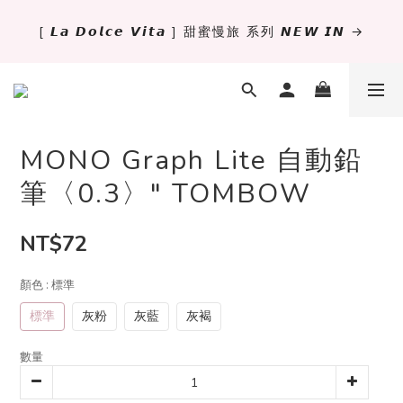
[ 𝙇𝙖 𝘿𝙤𝙡𝙘𝙚 𝙑𝙞𝙩𝙖 ] 甜蜜慢旅 系列 𝙉𝙀𝙒 𝙄𝙉 →
✨萬用手冊新尺寸進駐 .ᐟ.ᐟ  ꒰ 𝐌𝐈𝐍𝐈𝟔 這裡挑 ➜ ꒱
獨立文具店 X iMAT 聯名印章墊 ୨୧💝滿額送蛇年限定切
割墊
MONO Graph Lite 自動鉛
✨萬用手冊新尺寸進駐 .ᐟ.ᐟ  ꒰ 𝐌𝐈𝐍𝐈𝟔 這裡挑 ➜ ꒱
筆〈0.3〉" TOMBOW
NT$72
顏色
: 標準
標準
灰粉
灰藍
灰褐
數量