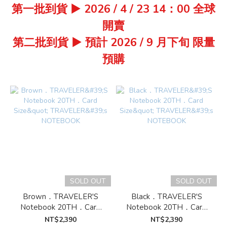
第一批到貨
▶
2026 / 4 / 23 14：00 全球
開賣
第二批到貨
▶
預計 2026 / 9 月下旬 限量
預購
SOLD OUT
SOLD OUT
Brown．TRAVELER'S
Black．TRAVELER'S
Notebook 20TH．Card
Notebook 20TH．Card
Size" TRAVELER's
Size" TRAVELER's
NT$2,390
NT$2,390