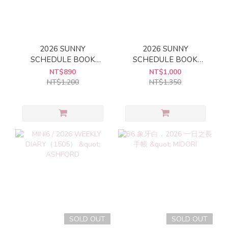
2026 SUNNY
2026 SUNNY
SCHEDULE BOOK
SCHEDULE BOOK
Weekly Standard Cover
Weekly Traditional
NT$890
NT$1,000
[Azure Blue]
Cover [Pigeon Blue]
NT$1,200
NT$1,350
SOLD OUT
SOLD OUT