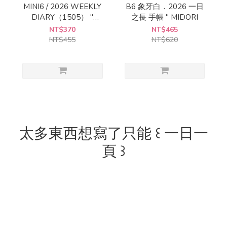
MINI6 / 2026 WEEKLY
B6 象牙白．2026 一日
DIARY（1505） "
之長 手帳 " MIDORI
ASHFORD
NT$370
NT$465
NT$455
NT$620
太多東西想寫了只能 ꒰ 一日一
頁 ꒱