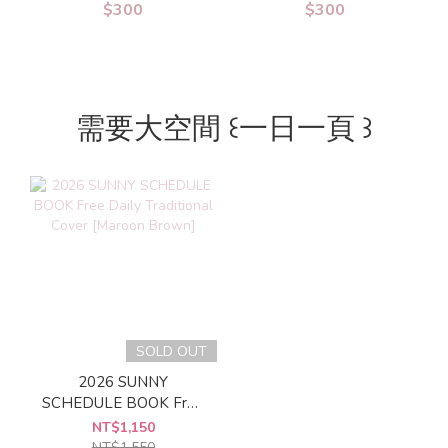
$300
$300
需要大空間 ꒰一日一頁 ꒱
SOLD OUT
2026 SUNNY
SCHEDULE BOOK Free
Daily Traditional Cover
NT$1,150
[Maroon Brown]
NT$1,550