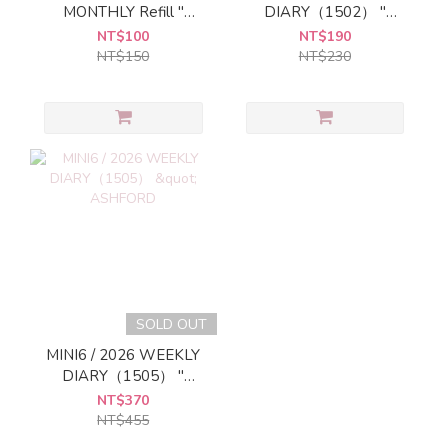
MONTHLY Refill "
DIARY（1502） "
MIDORI
ASHFORD
NT$100
NT$190
NT$150
NT$230
SOLD OUT
MINI6 / 2026 WEEKLY
DIARY（1505） "
ASHFORD
NT$370
NT$455