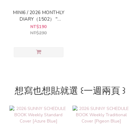
MINI6 / 2026 MONTHLY
DIARY（1502） "
ASHFORD
NT$190
NT$230
想寫也想貼就選 ꒰一週兩頁 ꒱