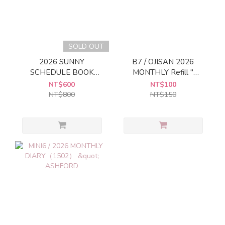
SOLD OUT
2026 SUNNY
B7 / OJISAN 2026
SCHEDULE BOOK
MONTHLY Refill "
Monthly Standard Cover
MIDORI
NT$600
NT$100
[Silver]
NT$800
NT$150