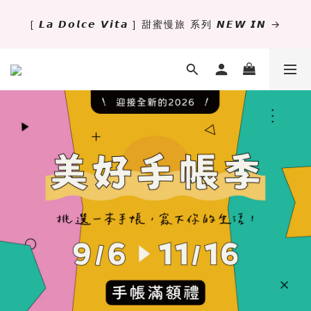
[ 𝙇𝙖 𝘿𝙤𝙡𝙘𝙚 𝙑𝙞𝙩𝙖 ] 甜蜜慢旅 系列 𝙉𝙀𝙒 𝙄𝙉 →
✨萬用手冊新尺寸進駐 .ᐟ.ᐟ  ꒰ 𝐌𝐈𝐍𝐈𝟔 這裡挑 ➜ ꒱
獨立文具店 X iMAT 聯名印章墊 ୨୧💝滿額送蛇年限定切
割墊
✨萬用手冊新尺寸進駐 .ᐟ.ᐟ  ꒰ 𝐌𝐈𝐍𝐈𝟔 這裡挑 ➜ ꒱