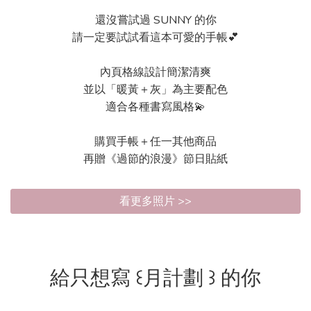
還沒嘗試過 SUNNY 的你
請一定要試試看這本可愛的手帳💕
內頁格線設計簡潔清爽
並以「暖黃＋灰」為主要配色
適合各種書寫風格💫
購買手帳＋任一其他商品
再贈《過節的浪漫》節日貼紙
看更多照片 >>
給只想寫 ꒰月計劃 ꒱ 的你