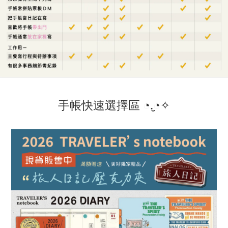
手帳快速選擇區 ◔.̮◔✧