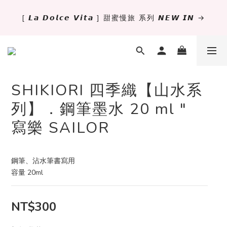
[ 𝙇𝙖 𝘿𝙤𝙡𝙘𝙚 𝙑𝙞𝙩𝙖 ] 甜蜜慢旅 系列 𝙉𝙀𝙒 𝙄𝙉 →
✨萬用手冊新尺寸進駐 .ᐟ.ᐟ  ꒰ 𝐌𝐈𝐍𝐈𝟔 這裡挑 ➜ ꒱
獨立文具店 X iMAT 聯名印章墊 ୨୧💝滿額送蛇年限定切
割墊
SHIKIORI 四季織【山水系
✨萬用手冊新尺寸進駐 .ᐟ.ᐟ  ꒰ 𝐌𝐈𝐍𝐈𝟔 這裡挑 ➜ ꒱
列】．鋼筆墨水 20 ml "
寫樂 SAILOR
鋼筆、沾水筆書寫用
容量 20ml
NT$300