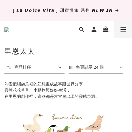
[ 𝙇𝙖 𝘿𝙤𝙡𝙘𝙚 𝙑𝙞𝙩𝙖 ] 甜蜜慢旅 系列 𝙉𝙀𝙒 𝙄𝙉 →
✨萬用手冊新尺寸進駐 .ᐟ.ᐟ  ꒰ 𝐌𝐈𝐍𝐈𝟔 這裡挑 ➜ ꒱
獨立文具店 X iMAT 聯名印章墊 ୨୧💝滿額送蛇年限定切
割墊
里恩太太
✨萬用手冊新尺寸進駐 .ᐟ.ᐟ  ꒰ 𝐌𝐈𝐍𝐈𝟔 這裡挑 ➜ ꒱
商品排序
每頁顯示 24 個
熱愛把腦袋瓜裡的幻想畫成故事跟世界分享，
喜歡花花草草、小動物與好好生活，
在里恩的創作裡，這些都是常常會出現的靈感泉源。