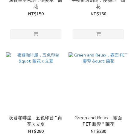
深夜星空密語．便箋本 " 繭
午夜窗邊劇場．便箋本 " 繭
花
花
NT$150
NT$150
夜暮咖啡屋．五色印台 " 繭
Green and Relax．霧面
花ｘ立夏
PET 膠帶 " 繭花
NT$280
NT$280