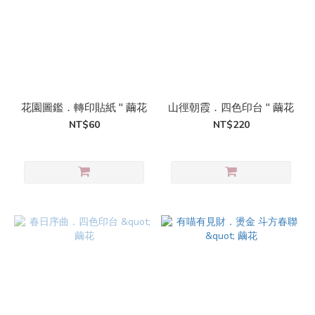
花園圖鑑．轉印貼紙 " 繭花
山徑朝霞．四色印台 " 繭花
NT$60
NT$220