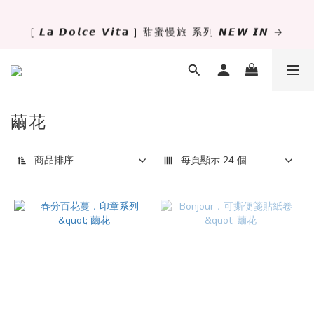
[ 𝙇𝙖 𝘿𝙤𝙡𝙘𝙚 𝙑𝙞𝙩𝙖 ] 甜蜜慢旅 系列 𝙉𝙀𝙒 𝙄𝙉 →
✨萬用手冊新尺寸進駐 .ᐟ.ᐟ  ꒰ 𝐌𝐈𝐍𝐈𝟔 這裡挑 ➜ ꒱
獨立文具店 X iMAT 聯名印章墊 ୨୧💝滿額送蛇年限定切
割墊
繭花
✨萬用手冊新尺寸進駐 .ᐟ.ᐟ  ꒰ 𝐌𝐈𝐍𝐈𝟔 這裡挑 ➜ ꒱
商品排序
每頁顯示 24 個