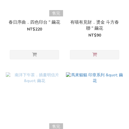
售完
春日序曲．四色印台 " 繭花
有喵有見財．燙金 斗方春
聯 " 繭花
NT$220
NT$90
售完