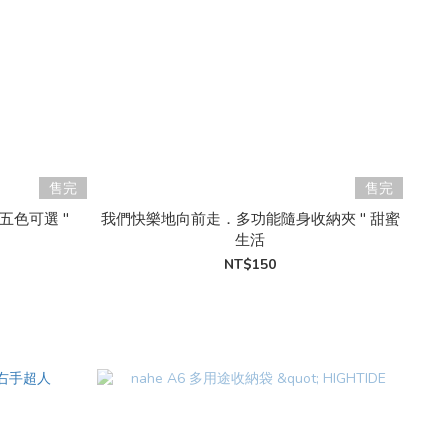
售完
售完
 五色可選 "
我們快樂地向前走．多功能隨身收納夾 " 甜蜜
生活
NT$150