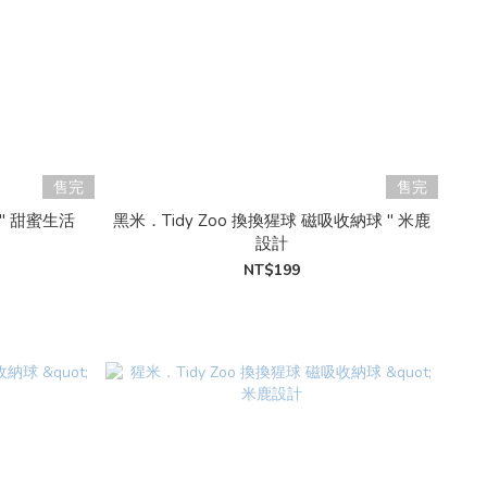
售完
售完
" 甜蜜生活
黑米．Tidy Zoo 換換猩球 磁吸收納球 " 米鹿
設計
NT$199