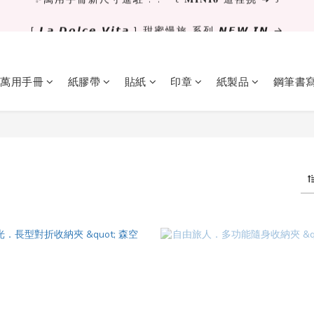
[ 𝙇𝙖 𝘿𝙤𝙡𝙘𝙚 𝙑𝙞𝙩𝙖 ] 甜蜜慢旅 系列 𝙉𝙀𝙒 𝙄𝙉 →
✨萬用手冊新尺寸進駐 .ᐟ.ᐟ  ꒰ 𝐌𝐈𝐍𝐈𝟔 這裡挑 ➜ ꒱
獨立文具店 X iMAT 聯名印章墊 ୨୧💝滿額送蛇年限定切割墊
✨萬用手冊新尺寸進駐 .ᐟ.ᐟ  ꒰ 𝐌𝐈𝐍𝐈𝟔 這裡挑 ➜ ꒱
萬用手冊
紙膠帶
貼紙
印章
紙製品
鋼筆書