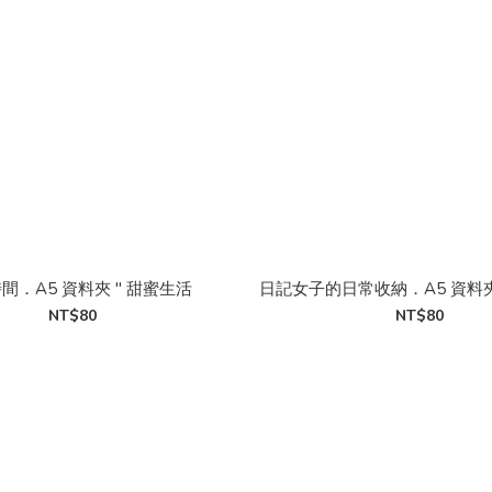
間．A5 資料夾 " 甜蜜生活
日記女子的日常收納．A5 資料夾
NT$80
NT$80