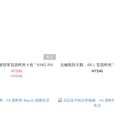
售完
4 硬殼單頁資料夾４色 " KING JIM
北極熊與天鵝．A6 L 型資料夾 
NT$81
NT$45
NT$90