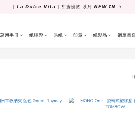
[ 𝙇𝙖 𝘿𝙤𝙡𝙘𝙚 𝙑𝙞𝙩𝙖 ] 甜蜜慢旅 系列 𝙉𝙀𝙒 𝙄𝙉 →
✨萬用手冊新尺寸進駐 .ᐟ.ᐟ  ꒰ 𝐌𝐈𝐍𝐈𝟔 這裡挑 ➜ ꒱
獨立文具店 X iMAT 聯名印章墊 ୨୧💝滿額送蛇年限定切割墊
✨萬用手冊新尺寸進駐 .ᐟ.ᐟ  ꒰ 𝐌𝐈𝐍𝐈𝟔 這裡挑 ➜ ꒱
萬用手冊
紙膠帶
貼紙
印章
紙製品
鋼筆書