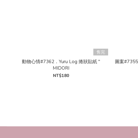
售完
動物心情#7362．Yuru Log 捲狀貼紙 "
圖案#7355
MIDORI
NT$180