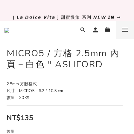
✨萬用手冊新尺寸進駐 .ᐟ.ᐟ  ꒰ 𝐌𝐈𝐍𝐈𝟔 這裡挑 ➜ ꒱
[ 𝙇𝙖 𝘿𝙤𝙡𝙘𝙚 𝙑𝙞𝙩𝙖 ] 甜蜜慢旅 系列 𝙉𝙀𝙒 𝙄𝙉 →
獨立文具店 X iMAT 聯名印章墊 ୨୧💝滿額送蛇年限定切
割墊
MICRO5 / 方格 2.5mm 內
✨萬用手冊新尺寸進駐 .ᐟ.ᐟ  ꒰ 𝐌𝐈𝐍𝐈𝟔 這裡挑 ➜ ꒱
頁－白色 " ASHFORD
2.5mm 方眼格式
尺寸：MICRO5－6.2 * 10.5 cm
數量：30 張
NT$135
數量