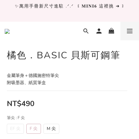
✨萬用手冊新尺寸進駐 .ᐟ.ᐟ  ꒰ 𝐌𝐈𝐍𝐈𝟔 這裡挑 ➜ ꒱
✨萬用手冊新尺寸進駐 .ᐟ.ᐟ  ꒰ 𝐌𝐈𝐍𝐈𝟔 這裡挑 ➜ ꒱
[ 𝙇𝙖 𝘿𝙤𝙡𝙘𝙚 𝙑𝙞𝙩𝙖 ] 甜蜜慢旅 系列 𝙉𝙀𝙒 𝙄𝙉 →
獨立文具店 X iMAT 聯名印章墊 ୨୧💝滿額送蛇年限定切
割墊
橘色．BASIC 貝斯可鋼筆
✨萬用手冊新尺寸進駐 .ᐟ.ᐟ  ꒰ 𝐌𝐈𝐍𝐈𝟔 這裡挑 ➜ ꒱
金屬筆身＋德國施密特筆尖
附吸墨器、紙質筆盒
NT$490
筆尖
: F 尖
EF 尖
F 尖
M 尖