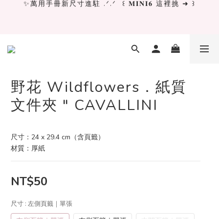
✨萬用手冊新尺寸進駐 .ᐟ.ᐟ  ꒰ 𝐌𝐈𝐍𝐈𝟔 這裡挑 ➜ ꒱
[ 𝙇𝙖 𝘿𝙤𝙡𝙘𝙚 𝙑𝙞𝙩𝙖 ] 甜蜜慢旅 系列 𝙉𝙀𝙒 𝙄𝙉 →
獨立文具店 X iMAT 聯名印章墊 ୨୧💝滿額送蛇年限定切
割墊
野花 Wildflowers．紙質
文件夾 " CAVALLINI
✨萬用手冊新尺寸進駐 .ᐟ.ᐟ  ꒰ 𝐌𝐈𝐍𝐈𝟔 這裡挑 ➜ ꒱
尺寸：24 x 29.4 cm（含頁籤）
材質：厚紙
NT$50
尺寸
: 左側頁籤｜單張