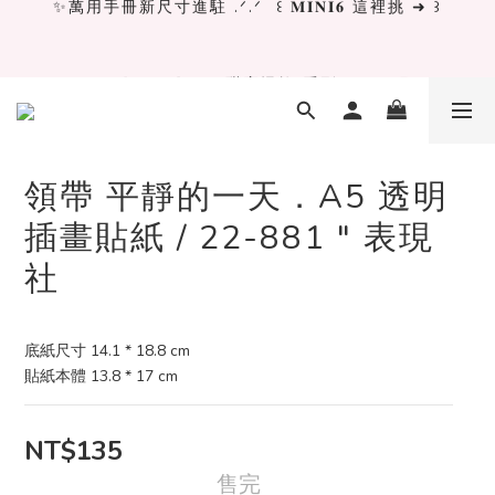
✨萬用手冊新尺寸進駐 .ᐟ.ᐟ  ꒰ 𝐌𝐈𝐍𝐈𝟔 這裡挑 ➜ ꒱
[ 𝙇𝙖 𝘿𝙤𝙡𝙘𝙚 𝙑𝙞𝙩𝙖 ] 甜蜜慢旅 系列 𝙉𝙀𝙒 𝙄𝙉 →
獨立文具店 X iMAT 聯名印章墊 ୨୧💝滿額送蛇年限定切
割墊
領帶 平靜的一天．A5 透明
插畫貼紙 / 22-881 " 表現
✨萬用手冊新尺寸進駐 .ᐟ.ᐟ  ꒰ 𝐌𝐈𝐍𝐈𝟔 這裡挑 ➜ ꒱
社
底紙尺寸 14.1 * 18.8 cm
貼紙本體 13.8 * 17 cm
NT$135
售完