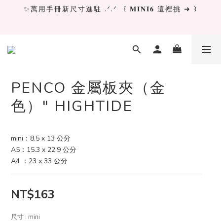
✨萬用手冊新尺寸進駐 .ᐟ.ᐟ  ꒰ 𝐌𝐈𝐍𝐈𝟔 這裡挑 ➜ ꒱
✨萬用手冊新尺寸進駐 .ᐟ.ᐟ  ꒰ 𝐌𝐈𝐍𝐈𝟔 這裡挑 ➜ ꒱
[ 𝙇𝙖 𝘿𝙤𝙡𝙘𝙚 𝙑𝙞𝙩𝙖 ] 甜蜜慢旅 系列 𝙉𝙀𝙒 𝙄𝙉 →
獨立文具店 X iMAT 聯名印章墊 ୨୧💝滿額送蛇年限定切
割墊
PENCO 金屬板夾（金
色）" HIGHTIDE
✨萬用手冊新尺寸進駐 .ᐟ.ᐟ  ꒰ 𝐌𝐈𝐍𝐈𝟔 這裡挑 ➜ ꒱
mini：8.5 x 13 公分
A5：15.3 x 22.9 公分
A4 ：23 x 33 公分
NT$163
尺寸
: mini