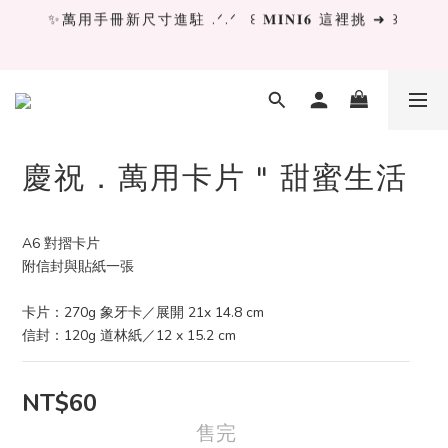
✨萬用手冊新尺寸進駐 .ᐟ.ᐟ  ꒰ 𝐌𝐈𝐍𝐈𝟔 這裡挑 ➜ ꒱
✨萬用手冊新尺寸進駐 .ᐟ.ᐟ  ꒰ 𝐌𝐈𝐍𝐈𝟔 這裡挑 ➜ ꒱
[ 𝙇𝙖 𝘿𝙤𝙡𝙘𝙚 𝙑𝙞𝙩𝙖 ] 甜蜜慢旅 系列 𝙉𝙀𝙒 𝙄𝙉 →
獨立文具店 X iMAT 聯名印章墊 ୨୧💝滿額送蛇年限定切
割墊
慶祝．萬用卡片 " 甜蜜生活
✨萬用手冊新尺寸進駐 .ᐟ.ᐟ  ꒰ 𝐌𝐈𝐍𝐈𝟔 這裡挑 ➜ ꒱
A6 對摺卡片
附信封與貼紙一張
卡片：270g 象牙卡／展開 21x 14.8 cm
信封：120g 道林紙／12 x 15.2 cm
NT$60
售完