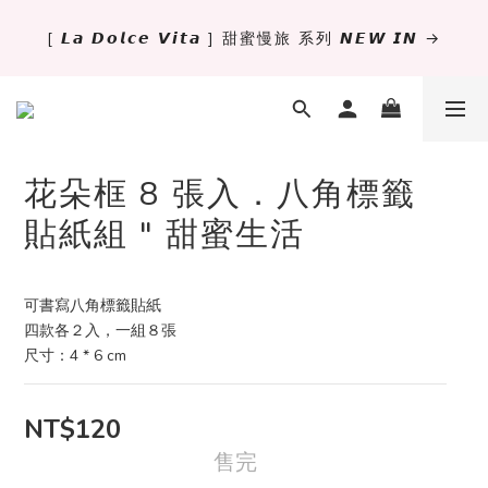
[ 𝙇𝙖 𝘿𝙤𝙡𝙘𝙚 𝙑𝙞𝙩𝙖 ] 甜蜜慢旅 系列 𝙉𝙀𝙒 𝙄𝙉 →
✨萬用手冊新尺寸進駐 .ᐟ.ᐟ  ꒰ 𝐌𝐈𝐍𝐈𝟔 這裡挑 ➜ ꒱
獨立文具店 X iMAT 聯名印章墊 ୨୧💝滿額送蛇年限定切
割墊
花朵框 8 張入．八角標籤
✨萬用手冊新尺寸進駐 .ᐟ.ᐟ  ꒰ 𝐌𝐈𝐍𝐈𝟔 這裡挑 ➜ ꒱
貼紙組 " 甜蜜生活
可書寫八角標籤貼紙
四款各２入，一組８張
尺寸：4 * 6 cm
NT$120
售完