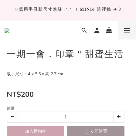
✨萬用手冊新尺寸進駐 .ᐟ.ᐟ  ꒰ 𝐌𝐈𝐍𝐈𝟔 這裡挑 ➜ ꒱
✨萬用手冊新尺寸進駐 .ᐟ.ᐟ  ꒰ 𝐌𝐈𝐍𝐈𝟔 這裡挑 ➜ ꒱
[ 𝙇𝙖 𝘿𝙤𝙡𝙘𝙚 𝙑𝙞𝙩𝙖 ] 甜蜜慢旅 系列 𝙉𝙀𝙒 𝙄𝙉 →
獨立文具店 X iMAT 聯名印章墊 ୨୧💝滿額送蛇年限定切
一期一會．印章 " 甜蜜生活
割墊
✨萬用手冊新尺寸進駐 .ᐟ.ᐟ  ꒰ 𝐌𝐈𝐍𝐈𝟔 這裡挑 ➜ ꒱
取手尺寸：4 x 5.5 x 高 2.7 cm
NT$200
數量
加入購物車
立即購買