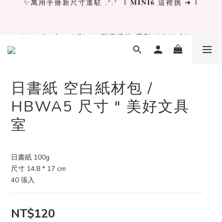
✨萬用手冊新尺寸進駐 .ᐟ.ᐟ  ꒰ 𝐌𝐈𝐍𝐈𝟔 這裡挑 ➜ ꒱
[ 𝙇𝙖 𝘿𝙤𝙡𝙘𝙚 𝙑𝙞𝙩𝙖 ] 甜蜜慢旅 系列 𝙉𝙀𝙒 𝙄𝙉 →
獨立文具店 X iMAT 聯名印章墊 ୨୧💝滿額送蛇年限定切
割墊
日書紙 空白紙材包 /
✨萬用手冊新尺寸進駐 .ᐟ.ᐟ  ꒰ 𝐌𝐈𝐍𝐈𝟔 這裡挑 ➜ ꒱
HBWA5 尺寸 " 美好文具
室
日書紙 100g
尺寸 14.8 * 17 cm
40 張入
NT$120