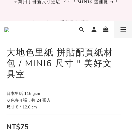
✨萬用手冊新尺寸進駐 .ᐟ.ᐟ  ꒰ 𝐌𝐈𝐍𝐈𝟔 這裡挑 ➜ ꒱
[ 𝙇𝙖 𝘿𝙤𝙡𝙘𝙚 𝙑𝙞𝙩𝙖 ] 甜蜜慢旅 系列 𝙉𝙀𝙒 𝙄𝙉 →
獨立文具店 X iMAT 聯名印章墊 ୨୧💝滿額送蛇年限定切
割墊
大地色里紙 拼貼配頁紙材
✨萬用手冊新尺寸進駐 .ᐟ.ᐟ  ꒰ 𝐌𝐈𝐍𝐈𝟔 這裡挑 ➜ ꒱
包 / MINI6 尺寸 " 美好文
具室
日本里紙 116 gsm
６色各４張，共 24 張入
尺寸 8 * 12.6 cm
NT$75