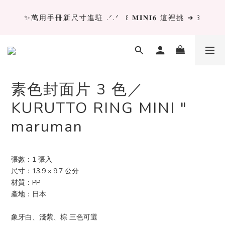
✨萬用手冊新尺寸進駐 .ᐟ.ᐟ  ꒰ 𝐌𝐈𝐍𝐈𝟔 這裡挑 ➜ ꒱
✨萬用手冊新尺寸進駐 .ᐟ.ᐟ  ꒰ 𝐌𝐈𝐍𝐈𝟔 這裡挑 ➜ ꒱
[ 𝙇𝙖 𝘿𝙤𝙡𝙘𝙚 𝙑𝙞𝙩𝙖 ] 甜蜜慢旅 系列 𝙉𝙀𝙒 𝙄𝙉 →
獨立文具店 X iMAT 聯名印章墊 ୨୧💝滿額送蛇年限定切
素色封面片 3 色／
割墊
KURUTTO RING MINI "
maruman
✨萬用手冊新尺寸進駐 .ᐟ.ᐟ  ꒰ 𝐌𝐈𝐍𝐈𝟔 這裡挑 ➜ ꒱
張數：1 張入
尺寸：13.9 x 9.7 公分
材質：PP
產地：日本
象牙白、淺紫、棕 三色可選