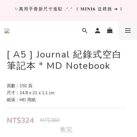
✨萬用手冊新尺寸進駐 .ᐟ.ᐟ  ꒰ 𝐌𝐈𝐍𝐈𝟔 這裡挑 ➜ ꒱
✨萬用手冊新尺寸進駐 .ᐟ.ᐟ  ꒰ 𝐌𝐈𝐍𝐈𝟔 這裡挑 ➜ ꒱
[ 𝙇𝙖 𝘿𝙤𝙡𝙘𝙚 𝙑𝙞𝙩𝙖 ] 甜蜜慢旅 系列 𝙉𝙀𝙒 𝙄𝙉 →
獨立文具店 X iMAT 聯名印章墊 ୨୧💝滿額送蛇年限定切
[ A5 ] Journal 紀錄式空白
割墊
筆記本 " MD Notebook
✨萬用手冊新尺寸進駐 .ᐟ.ᐟ  ꒰ 𝐌𝐈𝐍𝐈𝟔 這裡挑 ➜ ꒱
頁數：192 頁
尺寸：14.8 x 21 x 1.1 cm
紙張：MD 用紙
NT$324
NT$360
售完