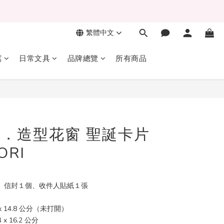
繁體中文
立即購買
寫
日常文具
品牌總覽
所有商品
．造型花窗 聖誕卡片
ORI
、信封１個、收件人貼紙１張 
 14.8 公分（未打開）
x 16.2 公分