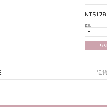
NT$128
數量
加入
述
送