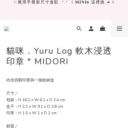
✨萬用手冊新尺寸進駐 .ᐟ.ᐟ  ꒰ 𝐌𝐈𝐍𝐈𝟔 這裡挑 ➜ ꒱
[ 𝙇𝙖 𝘿𝙤𝙡𝙘𝙚 𝙑𝙞𝙩𝙖 ] 甜蜜慢旅 系列 𝙉𝙀𝙒 𝙄𝙉 →
獨立文具店 X iMAT 聯名印章墊 ୨୧💝滿額送蛇年限定切
割墊
貓咪．Yuru Log 軟木浸透
印章 " MIDORI
✨萬用手冊新尺寸進駐 .ᐟ.ᐟ  ꒰ 𝐌𝐈𝐍𝐈𝟔 這裡挑 ➜ ꒱
內含四顆印章與一個收納盒
尺寸／
包裝：H 16.2 x W 6.1 x D 2.4 cm
盒子：H 2.3 x W 9.1 x D 2.8 cm
印章：H 1.5 x W 2 x D 2 cm
材質／