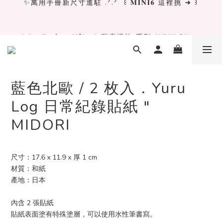
✨萬用手冊新尺寸進駐 .ᐟ.ᐟ  ꒰ 𝐌𝐈𝐍𝐈𝟔 這裡挑 ➜ ꒱
[ 𝙇𝙖 𝘿𝙤𝙡𝙘𝙚 𝙑𝙞𝙩𝙖 ] 甜蜜慢旅 系列 𝙉𝙀𝙒 𝙄𝙉 →
獨立文具店 X iMAT 聯名印章墊 ୨୧💝滿額送蛇年限定切
割墊
藍色北歐 / 2 枚入．Yuru
Log 日常紀錄貼紙 "
✨萬用手冊新尺寸進駐 .ᐟ.ᐟ  ꒰ 𝐌𝐈𝐍𝐈𝟔 這裡挑 ➜ ꒱
MIDORI
尺寸：17.6 x 11.9 x 厚 1 cm
材質：和紙
產地：日本
內含 2 張貼紙
貼紙表面塗有特殊塗層，可以使用水性筆書寫。