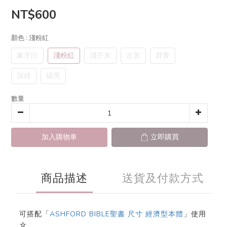
NT$600
顏色
: 淺粉紅
象牙白
淺粉紅
淺芥末
古黃
群青
深綠
碳黑
數量
加入購物車
立即購買
商品描述
送貨及付款方式
可搭配「
ASHFORD BIBLE聖書 尺寸 經濟型本體
」使用
☆