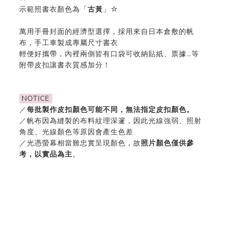
示範照書衣顏色為「
古黃
」☆
萬用手冊封面的經濟型選擇，採用來自日本倉敷的帆
布，手工車製成專屬尺寸書衣
輕便好攜帶，內裡兩側皆有口袋可收納貼紙、票據…等
附帶皮扣讓書衣質感加分！
NOTICE
／
每批製作皮扣顏色可能不同，無法指定皮扣顏色。
／帆布因為縫製的布料紋理深邃，因此光線強弱、照射
角度、光線顏色等原因會產生色差
／光憑螢幕相當難忠實呈現顏色，故
照片顏色僅供參
考，以實品為主
。