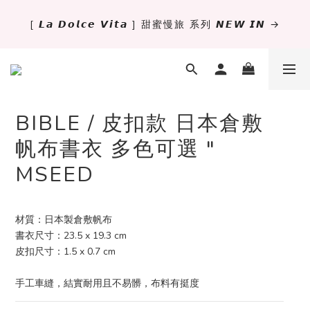
[ 𝙇𝙖 𝘿𝙤𝙡𝙘𝙚 𝙑𝙞𝙩𝙖 ] 甜蜜慢旅 系列 𝙉𝙀𝙒 𝙄𝙉 →
✨萬用手冊新尺寸進駐 .ᐟ.ᐟ  ꒰ 𝐌𝐈𝐍𝐈𝟔 這裡挑 ➜ ꒱
獨立文具店 X iMAT 聯名印章墊 ୨୧💝滿額送蛇年限定切
割墊
BIBLE / 皮扣款 日本倉敷
✨萬用手冊新尺寸進駐 .ᐟ.ᐟ  ꒰ 𝐌𝐈𝐍𝐈𝟔 這裡挑 ➜ ꒱
帆布書衣 多色可選 "
MSEED
材質：日本製倉敷帆布
書衣尺寸：23.5 x 19.3 cm
皮扣尺寸：1.5 x 0.7 cm
手工車縫，結實耐用且不易髒，布料有挺度