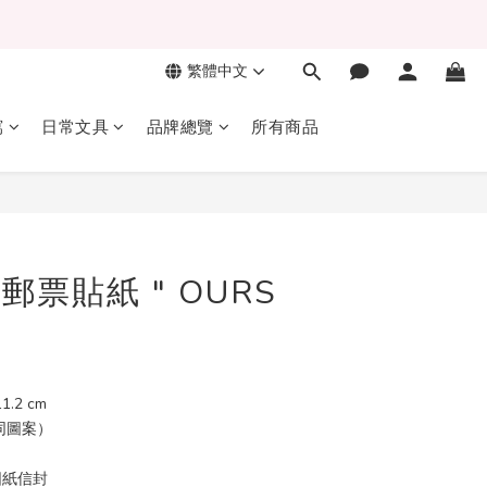
繁體中文
寫
日常文具
品牌總覽
所有商品
郵票貼紙 " OURS
1.2 cm
（同圖案）
圖紙信封