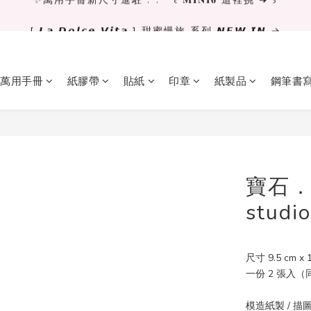
✨萬用手冊新尺寸進駐 .ᐟ.ᐟ  ꒰ 𝐌𝐈𝐍𝐈𝟔 這裡挑 ➜ ꒱
[ 𝙇𝙖 𝘿𝙤𝙡𝙘𝙚 𝙑𝙞𝙩𝙖 ] 甜蜜慢旅 系列 𝙉𝙀𝙒 𝙄𝙉 →
獨立文具店 X iMAT 聯名印章墊 ୨୧💝滿額送蛇年限定切割墊
萬用手冊
紙膠帶
貼紙
印章
紙製品
鋼筆書
✨萬用手冊新尺寸進駐 .ᐟ.ᐟ  ꒰ 𝐌𝐈𝐍𝐈𝟔 這裡挑 ➜ ꒱
寶石．
studio
尺寸 9.5 cm x 1
一份 2 張入
模造紙製 / 描