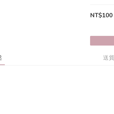
NT$100
述
送