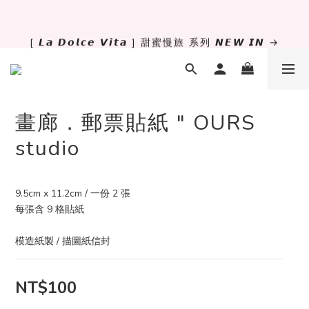
✨萬用手冊新尺寸進駐 .ᐟ.ᐟ  ꒰ 𝐌𝐈𝐍𝐈𝟔 這裡挑 ➜ ꒱
[ 𝙇𝙖 𝘿𝙤𝙡𝙘𝙚 𝙑𝙞𝙩𝙖 ] 甜蜜慢旅 系列 𝙉𝙀𝙒 𝙄𝙉 →
獨立文具店 X iMAT 聯名印章墊 ୨୧💝滿額送蛇年限定切
割墊
畫廊．郵票貼紙 " OURS
✨萬用手冊新尺寸進駐 .ᐟ.ᐟ  ꒰ 𝐌𝐈𝐍𝐈𝟔 這裡挑 ➜ ꒱
studio
9.5cm x 11.2cm / 一份 2 張
每張含 9 格貼紙
模造紙製 / 描圖紙信封
NT$100