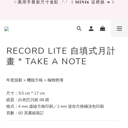
✨萬用手冊新尺寸進駐 .ᐟ.ᐟ  ꒰ 𝐌𝐈𝐍𝐈𝟔 這裡挑 ➜ ꒱
[ 𝙇𝙖 𝘿𝙤𝙡𝙘𝙚 𝙑𝙞𝙩𝙖 ] 甜蜜慢旅 系列 𝙉𝙀𝙒 𝙄𝙉 →
獨立文具店 X iMAT 聯名印章墊 ୨୧💝滿額送蛇年限定切
割墊
RECORD LITE 自填式月計
畫 " TAKE A NOTE
✨萬用手冊新尺寸進駐 .ᐟ.ᐟ  ꒰ 𝐌𝐈𝐍𝐈𝟔 這裡挑 ➜ ꒱
年度規劃 × 機能方格 × 極致輕薄
尺寸：9.5 cm * 17 cm
紙質：白色巴川紙 68 磅
格式：4 mm 虛線方格印刷／2 mm 迷你方格極淡色印刷
頁數：60 頁書線裝訂