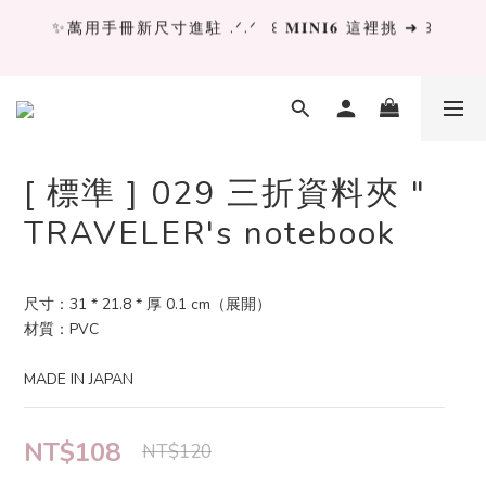
✨萬用手冊新尺寸進駐 .ᐟ.ᐟ  ꒰ 𝐌𝐈𝐍𝐈𝟔 這裡挑 ➜ ꒱
✨萬用手冊新尺寸進駐 .ᐟ.ᐟ  ꒰ 𝐌𝐈𝐍𝐈𝟔 這裡挑 ➜ ꒱
[ 𝙇𝙖 𝘿𝙤𝙡𝙘𝙚 𝙑𝙞𝙩𝙖 ] 甜蜜慢旅 系列 𝙉𝙀𝙒 𝙄𝙉 →
獨立文具店 X iMAT 聯名印章墊 ୨୧💝滿額送蛇年限定切
[ 標準 ] 029 三折資料夾 "
割墊
TRAVELER's notebook
✨萬用手冊新尺寸進駐 .ᐟ.ᐟ  ꒰ 𝐌𝐈𝐍𝐈𝟔 這裡挑 ➜ ꒱
尺寸：31 * 21.8 * 厚 0.1 cm（展開）
材質：PVC
MADE IN JAPAN
NT$108
NT$120