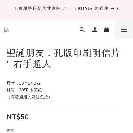
✨萬用手冊新尺寸進駐 .ᐟ.ᐟ  ꒰ 𝐌𝐈𝐍𝐈𝟔 這裡挑 ➜ ꒱
✨萬用手冊新尺寸進駐 .ᐟ.ᐟ  ꒰ 𝐌𝐈𝐍𝐈𝟔 這裡挑 ➜ ꒱
[ 𝙇𝙖 𝘿𝙤𝙡𝙘𝙚 𝙑𝙞𝙩𝙖 ] 甜蜜慢旅 系列 𝙉𝙀𝙒 𝙄𝙉 →
獨立文具店 X iMAT 聯名印章墊 ୨୧💝滿額送蛇年限定切
聖誕朋友．孔版印刷明信片
割墊
" 右手超人
✨萬用手冊新尺寸進駐 .ᐟ.ᐟ  ꒰ 𝐌𝐈𝐍𝐈𝟔 這裡挑 ➜ ꒱
尺寸：10 * 14.8 cm
材質：205P 木質紙
（有著淺淺的奶油色紙）
NT$50
數量