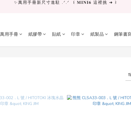
✨萬用手冊新尺寸進駐 .ᐟ.ᐟ  ꒰ 𝐌𝐈𝐍𝐈𝟔 這裡挑 ➜ ꒱
[ 𝙇𝙖 𝘿𝙤𝙡𝙘𝙚 𝙑𝙞𝙩𝙖 ] 甜蜜慢旅 系列 𝙉𝙀𝙒 𝙄𝙉 →
獨立文具店 X iMAT 聯名印章墊 ୨୧💝滿額送蛇年限定切割墊
萬用手冊
紙膠帶
貼紙
印章
紙製品
鋼筆書
✨萬用手冊新尺寸進駐 .ᐟ.ᐟ  ꒰ 𝐌𝐈𝐍𝐈𝟔 這裡挑 ➜ ꒱