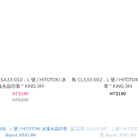
A33-010．L 號 / HITOTOKI 冰
鳥 CLS33-002．L 號 / HITOT
水晶印章 " KING JIM
章 " KING JIM
NT$180
NT$180
NT$200