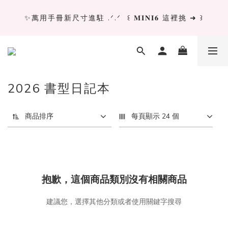
✨萬用手冊新尺寸進駐 .ᐟ.ᐟ  ꒰ 𝐌𝐈𝐍𝐈𝟔 這裡挑 ➜ ꒱
✨萬用手冊新尺寸進駐 .ᐟ.ᐟ  ꒰ 𝐌𝐈𝐍𝐈𝟔 這裡挑 ➜ ꒱
[ 𝙇𝙖 𝘿𝙤𝙡𝙘𝙚 𝙑𝙞𝙩𝙖 ] 甜蜜慢旅 系列 𝙉𝙀𝙒 𝙄𝙉 →
獨立文具店 X iMAT 聯名印章墊 ୨୧💝滿額送蛇年限定切
2026 書型日記本
割墊
商品排序
每頁顯示 24 個
✨萬用手冊新尺寸進駐 .ᐟ.ᐟ  ꒰ 𝐌𝐈𝐍𝐈𝟔 這裡挑 ➜ ꒱
抱歉，這個商品類別沒有相關商品
建議您，選擇其他分類或者使用關鍵字搜尋